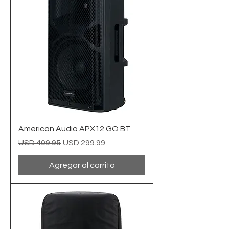
American Audio APX12 GO BT
Precio
Precio de oferta
USD 409.95
USD 299.99
Agregar al carrito