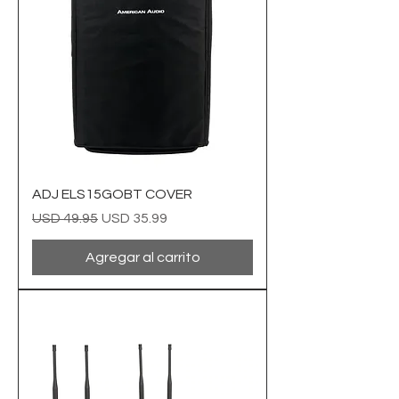
ADJ ELS15GOBT COVER
Precio
Precio de oferta
USD 49.95
USD 35.99
Agregar al carrito