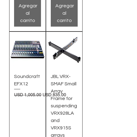
Agregar
Agregar
al
al
carrito
carrito
Soundcraft
JBL VRX-
EFX12
SMAF Small
Array
Precio
Precio de oferta
USD 1,005.00
USD 835.00
Frame for
suspending
VRX928LA
and
VRX915S
arrays