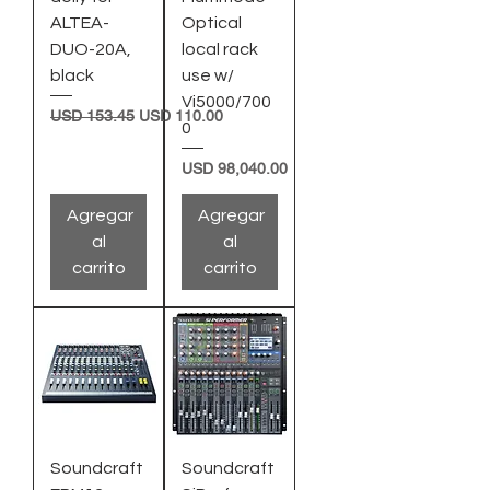
ALTEA-
Optical
DUO-20A,
local rack
black
use w/
Vi5000/700
Precio
Precio de oferta
USD 153.45
USD 110.00
0
Precio
USD 98,040.00
Agregar
Agregar
al
al
carrito
carrito
Soundcraft
Soundcraft