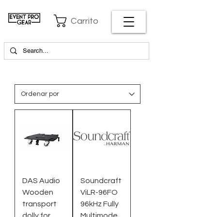
Carrito
DAS Audio
Soundcraft
Wooden
ViLR-96FO
transport
96kHz Fully
dolly for
Multimode