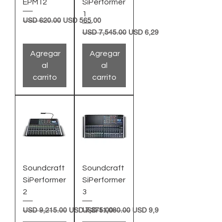
EPM12
SiPerformer
1
Precio
Precio de oferta
USD 620.00
USD 565.00
Precio
Precio de oferta
USD 7,545.00
USD 6,290.00
Agregar
Agregar
al
al
carrito
carrito
Soundcraft
Soundcraft
SiPerformer
SiPerformer
2
3
Precio
Precio de oferta
Precio
Precio de oferta
USD 9,215.00
USD 7,375.00
USD 11,080.00
USD 9,970.00