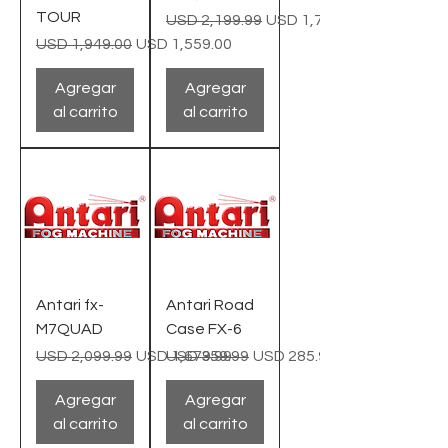
TOUR
Precio
Precio de oferta
USD 2,199.99
USD 1,749.99
Precio
Precio de oferta
USD 1,949.00
USD 1,559.00
Agregar
Agregar
al carrito
al carrito
Antari fx-
Antari Road
M7QUAD
Case FX-6
Precio
Precio de oferta
Precio
Precio de oferta
USD 2,099.99
USD 1,679.99
USD 359.99
USD 285.99
Agregar
Agregar
al carrito
al carrito