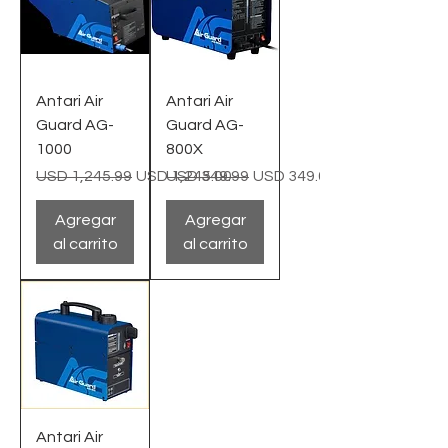
Antari Air
Antari Air
Guard AG-
Guard AG-
1000
800X
Precio
Precio de oferta
Precio
Precio de oferta
USD 1,245.99
USD 1,245.00
USD 349.99
USD 349.00
Agregar
Agregar
al carrito
al carrito
Antari Air