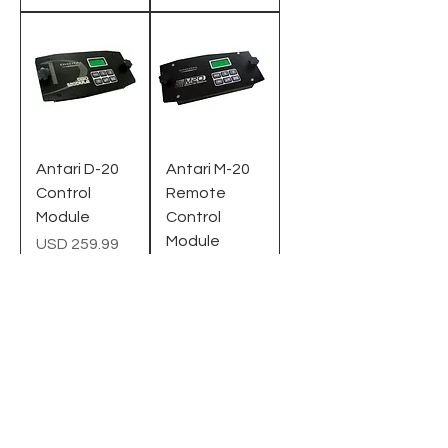
Antari D-20
Antari M-20
Control
Remote
Module
Control
Module
Precio
USD 259.99
Precio
USD 239.99
Agregar
Agregar
al carrito
al carrito