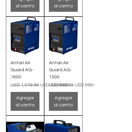
al carrito
al carrito
Antari Air
Antari Air
Guard AG-
Guard AG-
1600
1500
Precio
Precio de oferta
Precio
Precio de oferta
USD 1,049.99
USD 1,049.00
USD 999.99
USD 999.00
Agregar
Agregar
al carrito
al carrito