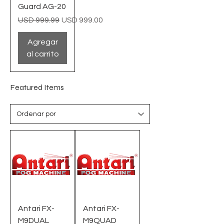
Guard AG-20
Precio
Precio de oferta
USD 999.99
USD 999.00
Agregar
al carrito
Featured Items
Antari FX-
Antari FX-
M9DUAL
M9QUAD