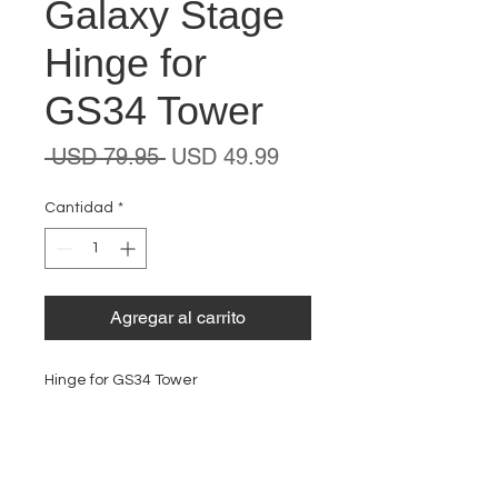
Galaxy Stage
Hinge for
GS34 Tower
Precio
Precio
 USD 79.95 
USD 49.99
de
oferta
Cantidad
*
Agregar al carrito
Hinge for GS34 Tower
EVENT PRO GEAR
13919 Struikman Rd,