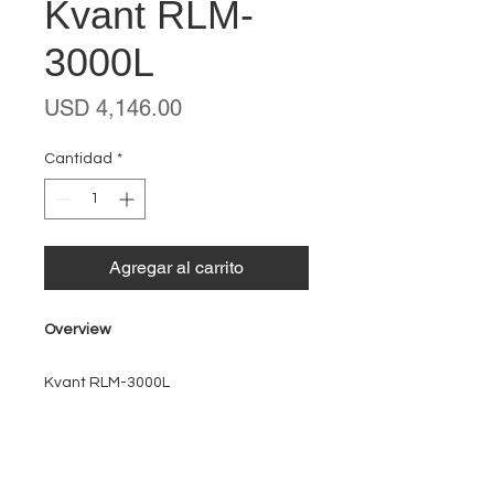
Kvant RLM-
3000L
Precio
USD 4,146.00
Cantidad
*
Agregar al carrito
Overview
Kvant RLM-3000L
EVENT PRO GEAR
13919 Struikman Rd,