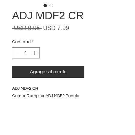
ADJ MDF2 CR
Precio
Precio
 USD 9.95 
USD 7.99
de
oferta
Cantidad
*
Agregar al carrito
ADJ MDF2 CR
Corner Ramp for ADJ MDF2 Panels.
EVENT PRO GEAR
13919 Struikman Rd,
Cerritos California 90703