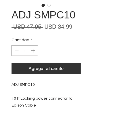
ADJ SMPC10
Precio
Precio
 USD 47.95 
USD 34.99
de
oferta
Cantidad
*
Agregar al carrito
ADJ SMPC10
10 ft Locking power connector to
Edison Cable
EVENT PRO GEAR