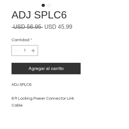
ADJ SPLC6
Precio
Precio
 USD 56.95 
USD 45.99
de
oferta
Cantidad
*
Agregar al carrito
ADJ SPLC6
6 ft Locking Power Connector Link
Cable
EVENT PRO GEAR